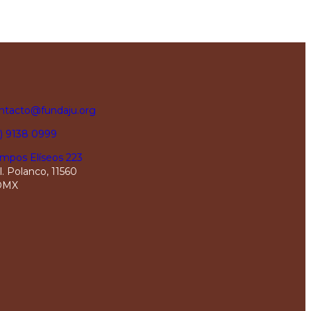
ntacto@fundaju.org
5) 9138 0999
mpos Elíseos 223
l. Polanco, 11560
DMX