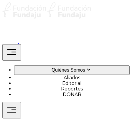
Skip
Home
to
content
Home
menu
Quiénes Somos
Aliados
Editorial
Reportes
DONAR
menu